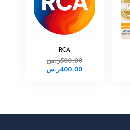
RCA
500.00
ر.س
400.00
ر.س