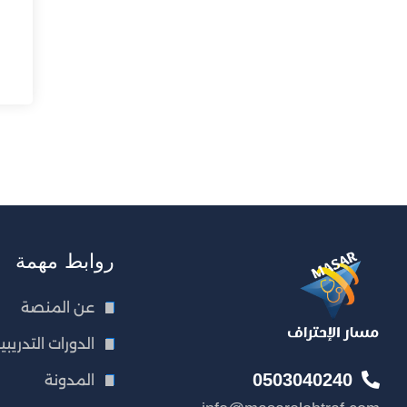
روابط مهمة
عن المنصة
الدورات التدريبي
0503040240
المدونة