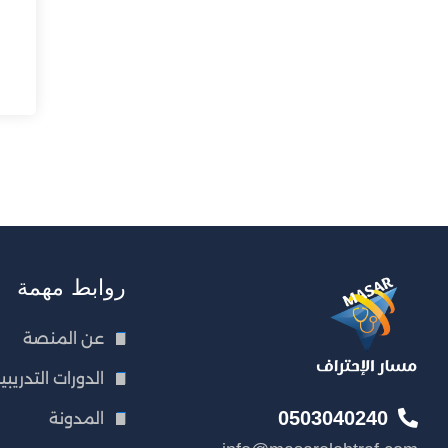
روابط مهمة
عن المنصة
الدورات التدريبي
0503040240
المدونة