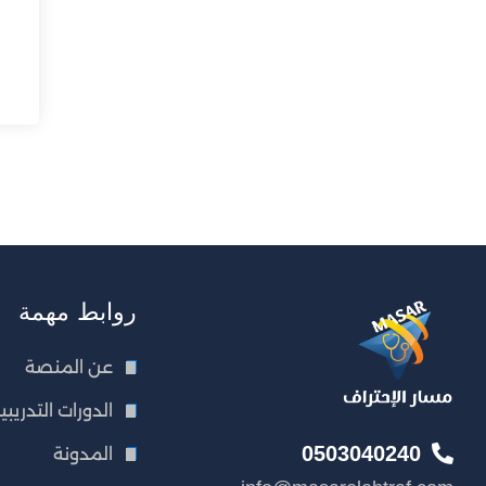
روابط مهمة
عن المنصة
الدورات التدريبي
0503040240
المدونة